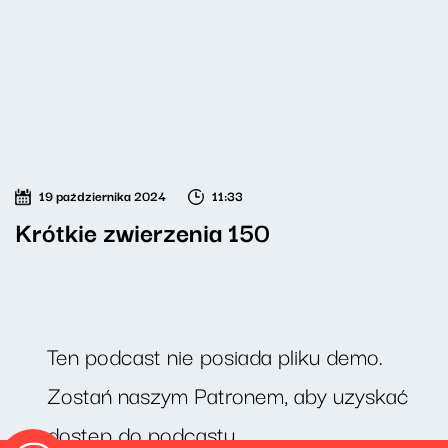
19 października 2024
11:33
Krótkie zwierzenia 150
Ten podcast nie posiada pliku demo.
Zostań naszym Patronem, aby uzyskać
dostęp do podcastu.