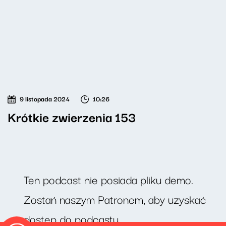
9 listopada 2024
10:26
Krótkie zwierzenia 153
Ten podcast nie posiada pliku demo.
Zostań naszym Patronem, aby uzyskać
dostęp do podcastu.