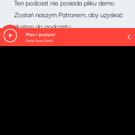
Ten podcast nie posiada pliku demo.
Zostań naszym Patronem, aby uzyskać
dostęp do podcastu.
Pion i poziom!
Radio Nowy Świat
O odcinku
Gościem Adama Stasiaka był reżyser, Korek
Bojanowski.