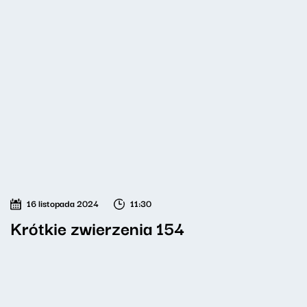
16 listopada 2024
11:30
Krótkie zwierzenia 154