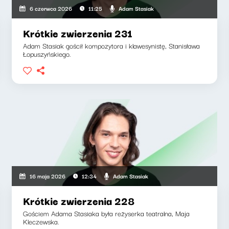
Adam Stasiak
6 czerwca 2026
11:25
Krótkie zwierzenia 231
Adam Stasiak gościł kompozytora i klawesynistę, Stanisława
Łopuszyńskiego.
Adam Stasiak
16 maja 2026
12:34
Krótkie zwierzenia 228
Gościem Adama Stasiaka była reżyserka teatralna, Maja
Kleczewska.