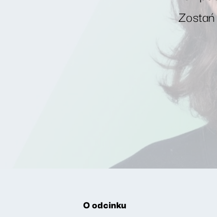
Zostań
O odcinku