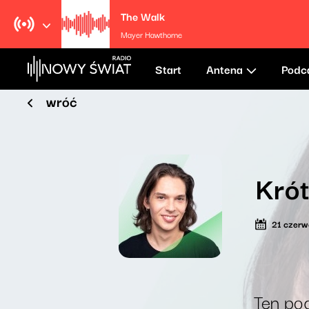
The Walk
Mayer Hawthorne
Start
Antena
Podc
wróć
Krót
21 czer
Ten pod