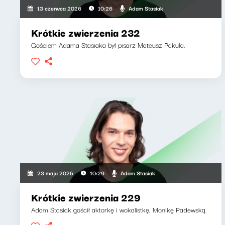
Adam Stasiak
13 czerwca 2026
10:26
Krótkie zwierzenia 232
Gościem Adama Stasiaka był pisarz Mateusz Pakuła.
Adam Stasiak
23 maja 2026
10:29
Krótkie zwierzenia 229
Adam Stasiak gościł aktorkę i wokalistkę, Monikę Padewską.