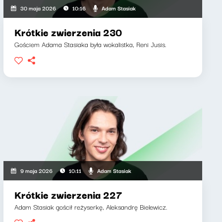
Adam Stasiak
30 maja 2026
10:16
Krótkie zwierzenia 230
Gościem Adama Stasiaka była wokalistka, Reni Jusis.
Adam Stasiak
9 maja 2026
10:11
Krótkie zwierzenia 227
Adam Stasiak gościł reżyserkę, Aleksandrę Bielewicz.