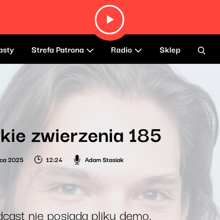
asty
Strefa Patrona
Radio
Sklep
kie zwierzenia 185
wca 2025
12:24
Adam Stasiak
cast nie posiada pliku demo.