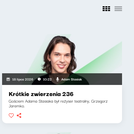
Adam Stasiak
18 lipca 2026
10:22
Krótkie zwierzenia 236
Gościem Adama Stasiaka był reżyser teatralny, Grzegorz
Jaremko.