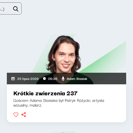
Adam Stasiak
25 lipca 2026
06:36
Krótkie zwierzenia 237
Gościem Adama Stasiaka był Patryk Różycki, artysta
wizualny, malarz.