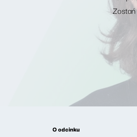
Zostań
O odcinku