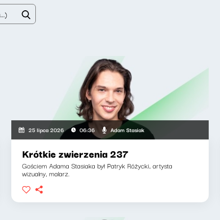
Adam Stasiak
25 lipca 2026
06:36
Krótkie zwierzenia 237
Gościem Adama Stasiaka był Patryk Różycki, artysta
wizualny, malarz.