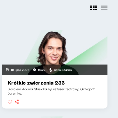
Adam Stasiak
18 lipca 2026
10:22
Krótkie zwierzenia 236
Gościem Adama Stasiaka był reżyser teatralny, Grzegorz
Jaremko.