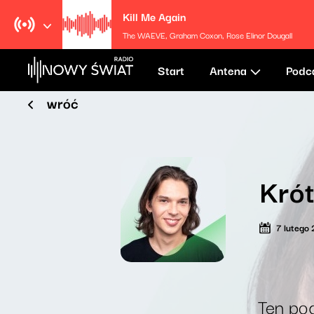
Kill Me Again
The WAEVE, Graham Coxon, Rose Elinor Dougall
Start
Antena
Podc
wróć
Krót
7 lutego
Ten pod