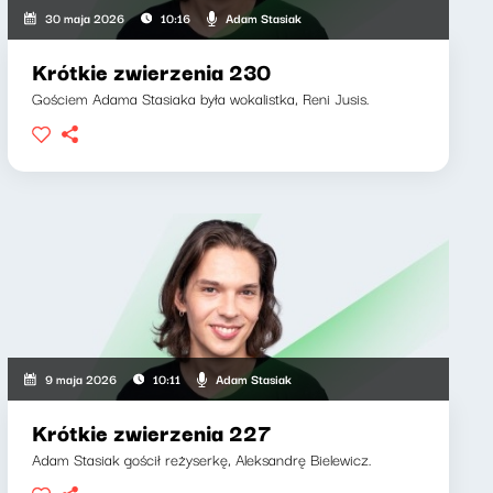
Adam Stasiak
30 maja 2026
10:16
Krótkie zwierzenia 230
Gościem Adama Stasiaka była wokalistka, Reni Jusis.
Adam Stasiak
9 maja 2026
10:11
Krótkie zwierzenia 227
Adam Stasiak gościł reżyserkę, Aleksandrę Bielewicz.