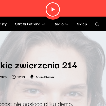
asty
Strefa Patrona
Radio
Sklep
kie zwierzenia 214
 2026
12:19
Adam Stasiak
cast nie posiada pliku demo.