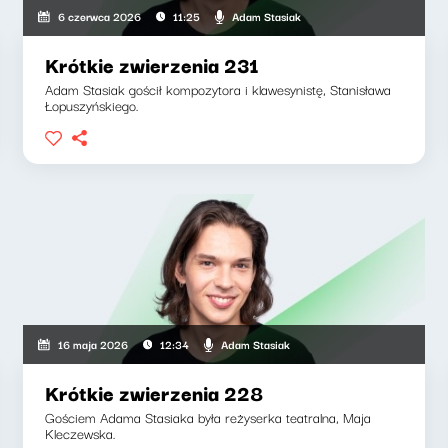
Adam Stasiak
6 czerwca 2026
11:25
Krótkie zwierzenia 231
Adam Stasiak gościł kompozytora i klawesynistę, Stanisława
Łopuszyńskiego.
Adam Stasiak
16 maja 2026
12:34
Krótkie zwierzenia 228
Gościem Adama Stasiaka była reżyserka teatralna, Maja
Kleczewska.