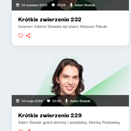
Adam Stasiak
13 czerwca 2026
10:26
Krótkie zwierzenia 232
Gościem Adama Stasiaka był pisarz Mateusz Pakuła.
Adam Stasiak
23 maja 2026
10:29
Krótkie zwierzenia 229
Adam Stasiak gościł aktorkę i wokalistkę, Monikę Padewską.