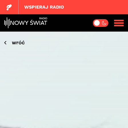
WSPIERAJ RADIO
wróć