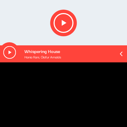
Whispering House
Hania Rani, Ólafur Arnalds
O odcinku