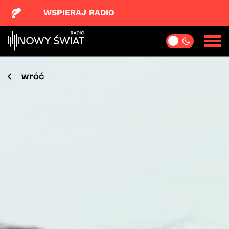
WSPIERAJ RADIO
wróć