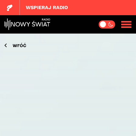
WSPIERAJ RADIO
wróć