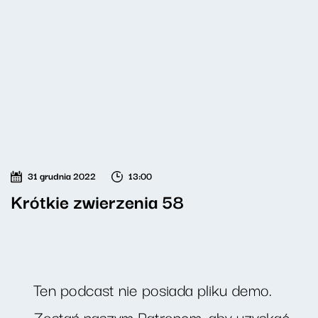
31 grudnia 2022
13:00
Krótkie zwierzenia 58
Ten podcast nie posiada pliku demo.
Zostań naszym Patronem, aby uzyskać