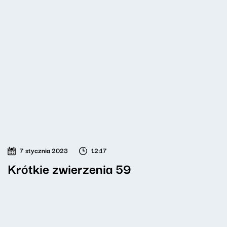
7 stycznia 2023
12:17
Krótkie zwierzenia 59