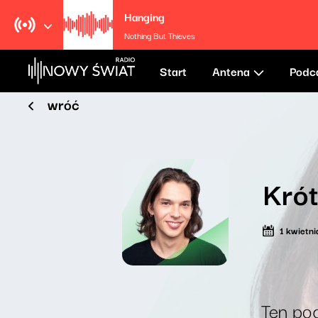
Hanging
Nothing But Thieves
Start
Antena
Podc
wróć
Krót
1 kwietn
Ten pod