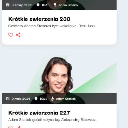
Adam Stasiak
30 maja 2026
10:16
Krótkie zwierzenia 230
Gościem Adama Stasiaka była wokalistka, Reni Jusis.
Adam Stasiak
9 maja 2026
10:11
Krótkie zwierzenia 227
Adam Stasiak gościł reżyserkę, Aleksandrę Bielewicz.