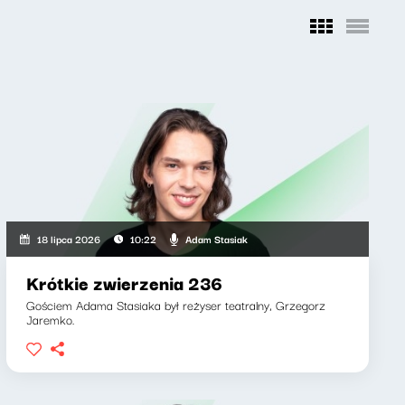
Adam Stasiak
18 lipca 2026
10:22
Krótkie zwierzenia 236
Gościem Adama Stasiaka był reżyser teatralny, Grzegorz
Jaremko.