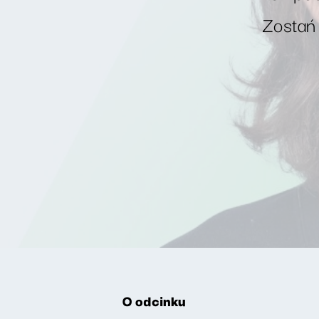
Zostań
O odcinku