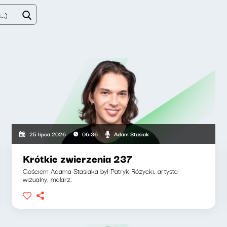
Adam Stasiak
25 lipca 2026
06:36
Krótkie zwierzenia 237
Gościem Adama Stasiaka był Patryk Różycki, artysta
wizualny, malarz.