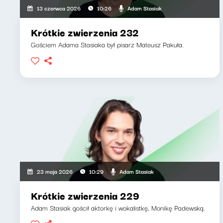
Adam Stasiak
13 czerwca 2026
10:26
Krótkie zwierzenia 232
Gościem Adama Stasiaka był pisarz Mateusz Pakuła.
Adam Stasiak
23 maja 2026
10:29
Krótkie zwierzenia 229
Adam Stasiak gościł aktorkę i wokalistkę, Monikę Padewską.