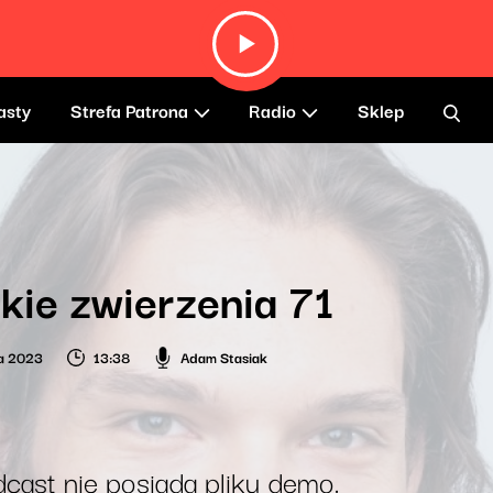
asty
Strefa Patrona
Radio
Sklep
kie zwierzenia 71
ia 2023
13:38
Adam Stasiak
cast nie posiada pliku demo.