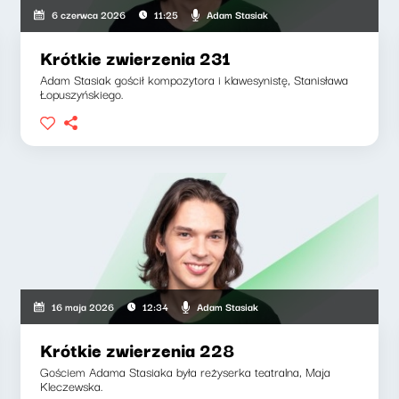
Adam Stasiak
6 czerwca 2026
11:25
Krótkie zwierzenia 231
Adam Stasiak gościł kompozytora i klawesynistę, Stanisława
Łopuszyńskiego.
Adam Stasiak
16 maja 2026
12:34
Krótkie zwierzenia 228
Gościem Adama Stasiaka była reżyserka teatralna, Maja
Kleczewska.