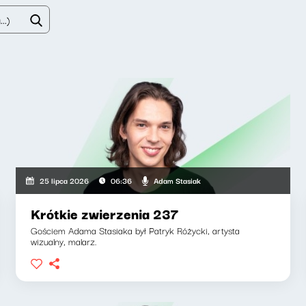
Adam Stasiak
25 lipca 2026
06:36
Krótkie zwierzenia 237
Gościem Adama Stasiaka był Patryk Różycki, artysta
wizualny, malarz.