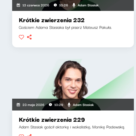
Adam Stasiak
13 czerwca 2026
10:26
Krótkie zwierzenia 232
Gościem Adama Stasiaka był pisarz Mateusz Pakuła.
Adam Stasiak
23 maja 2026
10:29
Krótkie zwierzenia 229
Adam Stasiak gościł aktorkę i wokalistkę, Monikę Padewską.