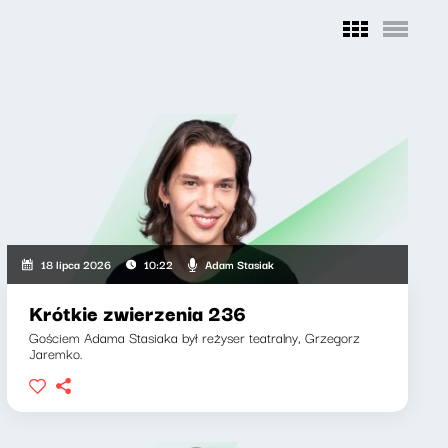
Adam Stasiak
18 lipca 2026
10:22
Krótkie zwierzenia 236
Gościem Adama Stasiaka był reżyser teatralny, Grzegorz
Jaremko.