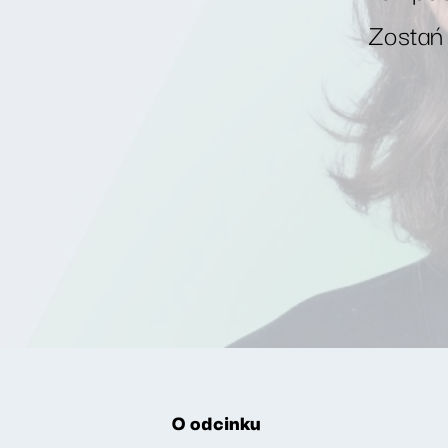
Zostań
O odcinku