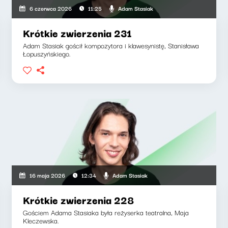
Adam Stasiak
6 czerwca 2026
11:25
Krótkie zwierzenia 231
Adam Stasiak gościł kompozytora i klawesynistę, Stanisława
Łopuszyńskiego.
Adam Stasiak
16 maja 2026
12:34
Krótkie zwierzenia 228
Gościem Adama Stasiaka była reżyserka teatralna, Maja
Kleczewska.