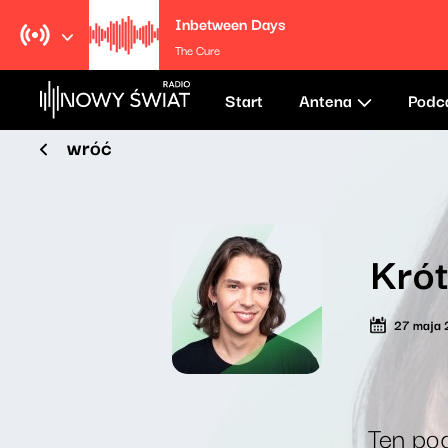
Inbetween Days
The Cure
Start
Antena
Podc
wróć
Krót
27 maja
Ten pod