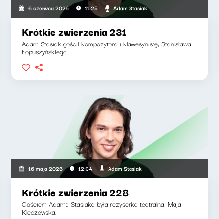
Adam Stasiak
6 czerwca 2026
11:25
Krótkie zwierzenia 231
Adam Stasiak gościł kompozytora i klawesynistę, Stanisława
Łopuszyńskiego.
Adam Stasiak
16 maja 2026
12:34
Krótkie zwierzenia 228
Gościem Adama Stasiaka była reżyserka teatralna, Maja
Kleczewska.