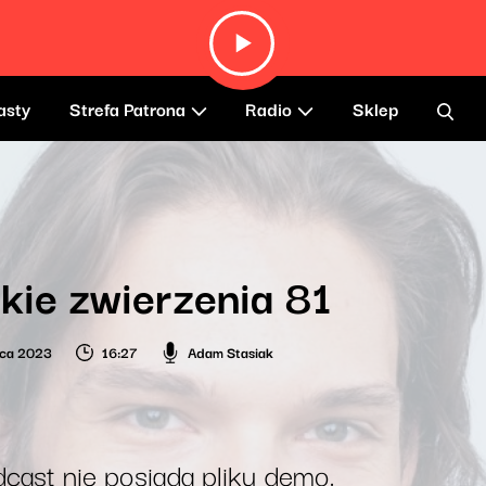
asty
Strefa Patrona
Radio
Sklep
kie zwierzenia 81
wca 2023
16:27
Adam Stasiak
cast nie posiada pliku demo.