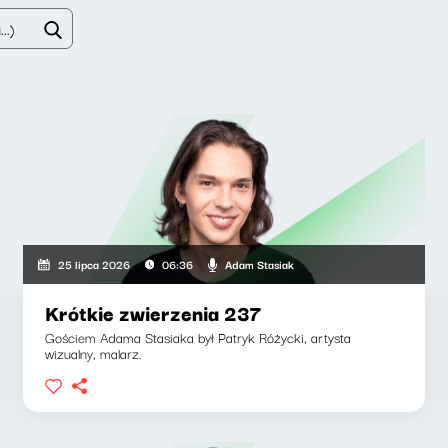
Adam Stasiak
25 lipca 2026
06:36
Krótkie zwierzenia 237
Gościem Adama Stasiaka był Patryk Różycki, artysta
wizualny, malarz.