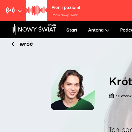
Pion i poziom!
Radio Nowy Świat
Start
Antena
Podc
wróć
Krót
10 czer
Ten pod