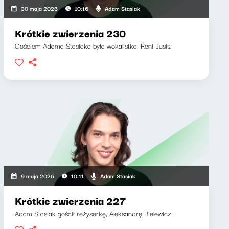
Adam Stasiak
30 maja 2026
10:16
Krótkie zwierzenia 230
Gościem Adama Stasiaka była wokalistka, Reni Jusis.
Adam Stasiak
9 maja 2026
10:11
Krótkie zwierzenia 227
Adam Stasiak gościł reżyserkę, Aleksandrę Bielewicz.