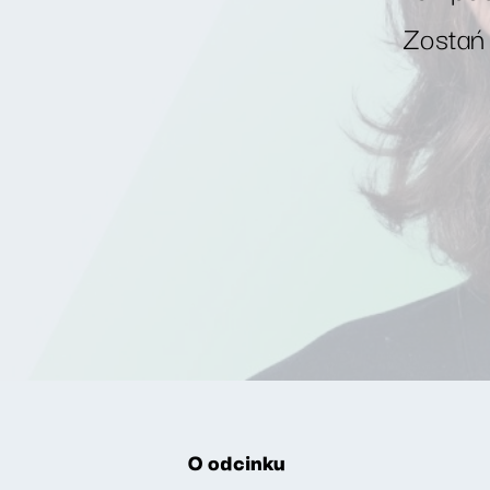
Zostań
O odcinku