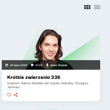
Adam Stasiak
18 lipca 2026
10:22
Krótkie zwierzenia 236
Gościem Adama Stasiaka był reżyser teatralny, Grzegorz
Jaremko.