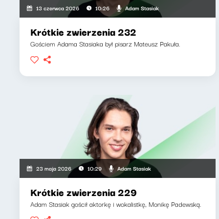
Adam Stasiak
13 czerwca 2026
10:26
Krótkie zwierzenia 232
Gościem Adama Stasiaka był pisarz Mateusz Pakuła.
Adam Stasiak
23 maja 2026
10:29
Krótkie zwierzenia 229
Adam Stasiak gościł aktorkę i wokalistkę, Monikę Padewską.