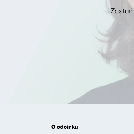
Zostań
O odcinku