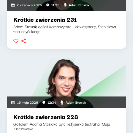
Adam Stasiak
6 czerwca 2026
11:25
Krótkie zwierzenia 231
Adam Stasiak gościł kompozytora i klawesynistę, Stanisława
Łopuszyńskiego.
Adam Stasiak
16 maja 2026
12:34
Krótkie zwierzenia 228
Gościem Adama Stasiaka była reżyserka teatralna, Maja
Kleczewska.