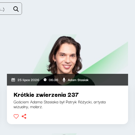
Adam Stasiak
25 lipca 2026
06:36
Krótkie zwierzenia 237
Gościem Adama Stasiaka był Patryk Różycki, artysta
wizualny, malarz.