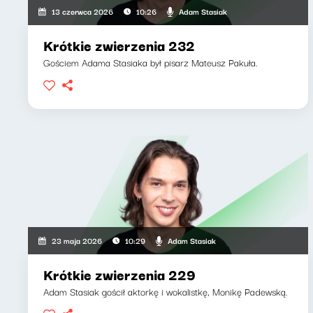
Adam Stasiak
13 czerwca 2026
10:26
Krótkie zwierzenia 232
Gościem Adama Stasiaka był pisarz Mateusz Pakuła.
Adam Stasiak
23 maja 2026
10:29
Krótkie zwierzenia 229
Adam Stasiak gościł aktorkę i wokalistkę, Monikę Padewską.