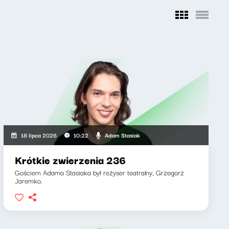
Adam Stasiak
18 lipca 2026
10:22
Krótkie zwierzenia 236
Gościem Adama Stasiaka był reżyser teatralny, Grzegorz
Jaremko.