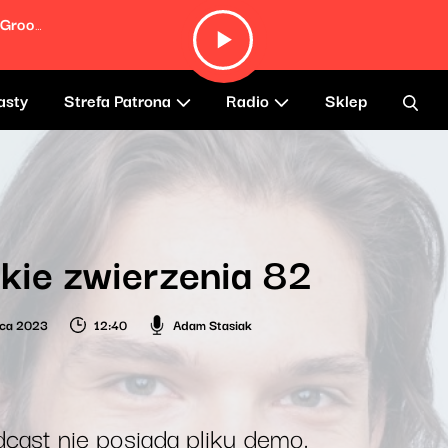
Sushi and Coca-Cola (Live At Southern Grooves)
asty
Strefa Patrona
Radio
Sklep
kie zwierzenia 82
wca 2023
12:40
Adam Stasiak
cast nie posiada pliku demo.