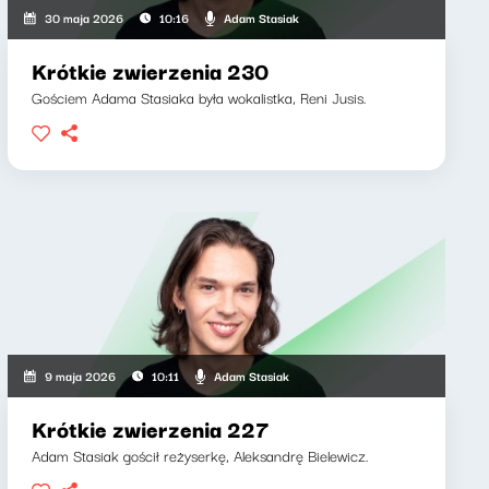
Adam Stasiak
30 maja 2026
10:16
Krótkie zwierzenia 230
Gościem Adama Stasiaka była wokalistka, Reni Jusis.
Adam Stasiak
9 maja 2026
10:11
Krótkie zwierzenia 227
Adam Stasiak gościł reżyserkę, Aleksandrę Bielewicz.