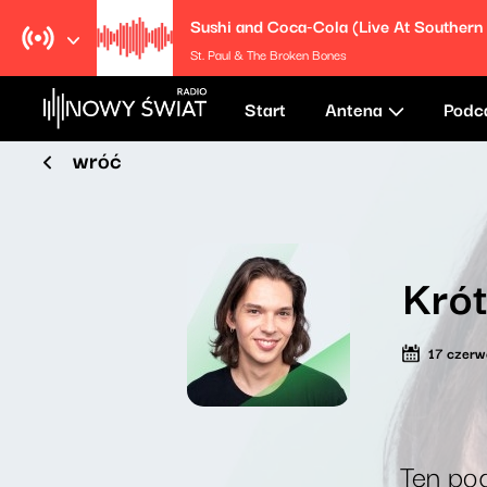
St. Paul & The Broken Bones
Start
Antena
Podc
wróć
Krót
17 czer
Ten pod