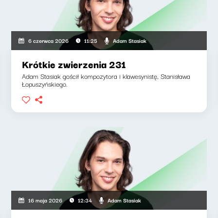
Adam Stasiak
6 czerwca 2026
11:25
Krótkie zwierzenia 231
Adam Stasiak gościł kompozytora i klawesynistę, Stanisława
Łopuszyńskiego.
Adam Stasiak
16 maja 2026
12:34