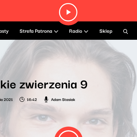
asty
Strefa Patrona
Radio
Sklep
kie zwierzenia 9
ia 2021
16:42
Adam Stasiak