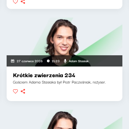
Adam Stasiak
27 czerwca 2026
11:23
Krótkie zwierzenia 234
Gościem Adama Stasiaka był Piotr Pacześniak, reżyser.