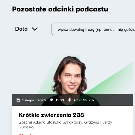
Pozostałe odcinki podcastu
Data
Adam Stasiak
1 sierpnia 2026
11:03
Krótkie zwierzenia 238
Gośćmi Adama Stasiaka byli aktorzy, Grażyna i Jerzy
Gudejko.