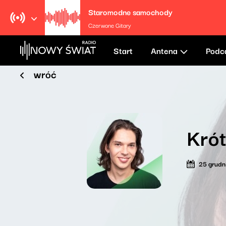
Staromodne samochody
Czerwone Gitary
Start
Antena
Podc
wróć
Krót
25 grudn