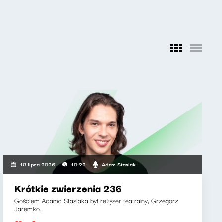
Adam Stasiak
18 lipca 2026
10:22
Krótkie zwierzenia 236
Gościem Adama Stasiaka był reżyser teatralny, Grzegorz
Jaremko.