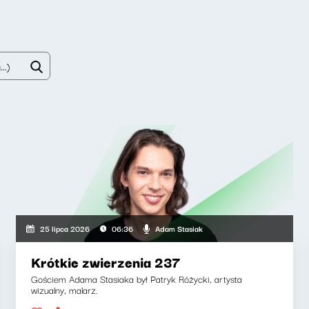
Adam Stasiak
25 lipca 2026
06:36
Krótkie zwierzenia 237
Gościem Adama Stasiaka był Patryk Różycki, artysta
wizualny, malarz.