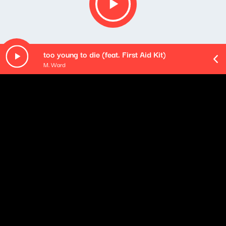
too young to die (feat. First Aid Kit)
M. Ward
O odcinku
Opis podcastu