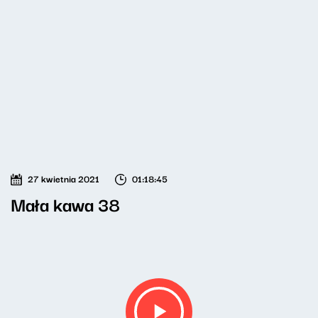
27 kwietnia 2021
01:18:45
Mała kawa 38