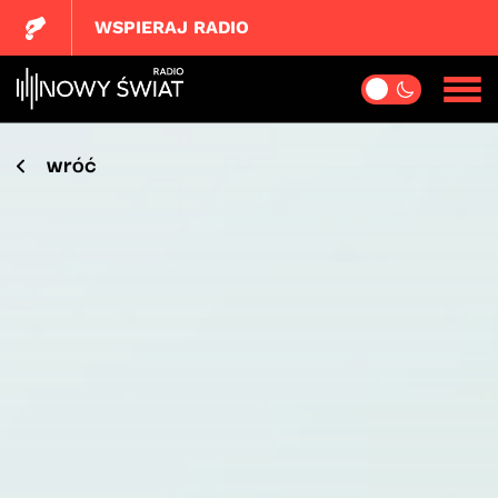
WSPIERAJ RADIO
wróć