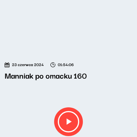
23 czerwca 2024
01:54:06
Manniak po omacku 160