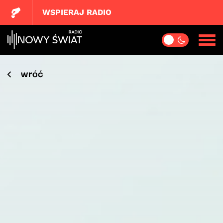
WSPIERAJ RADIO
wróć