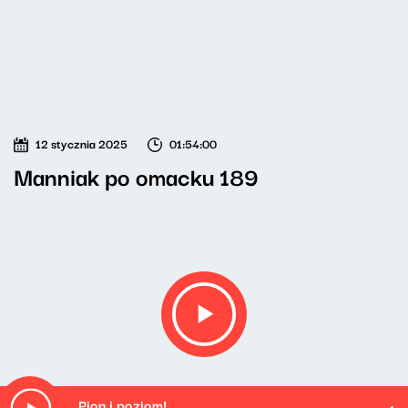
12 stycznia 2025
01:54:00
Manniak po omacku 189
Pion i poziom!