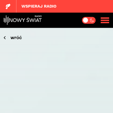
WSPIERAJ RADIO
wróć