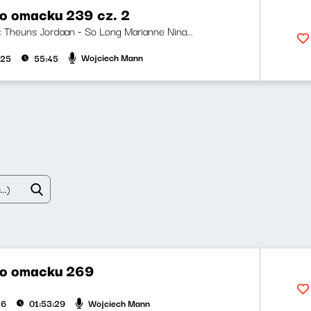
o omacku 239 cz. 2
ji: Theuns Jordaan - So Long Marianne Nina...
Wojciech Mann
025
55:45
po omacku 269
Wojciech Mann
26
01:53:29