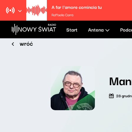
A far l'amore comincia tu
Raffaella Carrà
Start
Antena
Podc
wróć
Man
28 grudn