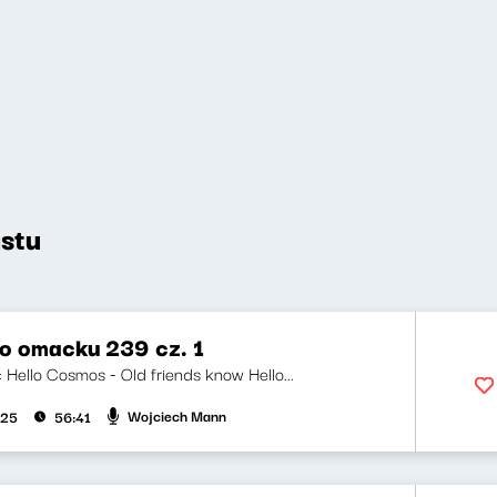
stu
o omacku 239 cz. 1
i: Hello Cosmos - Old friends know Hello...
Wojciech Mann
025
56:41