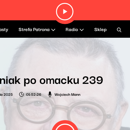
asty
Strefa Patrona
Radio
Sklep
niak po omacku 239
ia 2025
01:52:26
Wojciech Mann