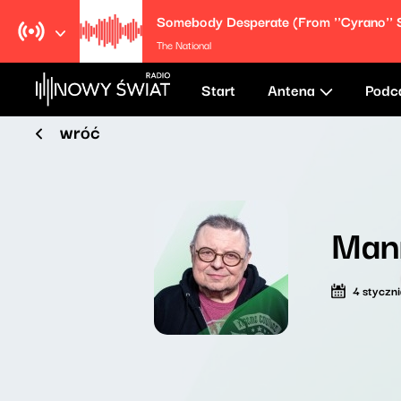
The National
Start
Antena
Podc
wróć
Man
4 styczn