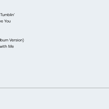
 Tumblin'
ve You
lbum Version)
with Me