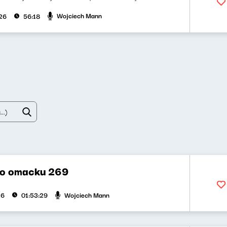
Wojciech Mann
026
56:18
po omacku 269
Wojciech Mann
26
01:53:29