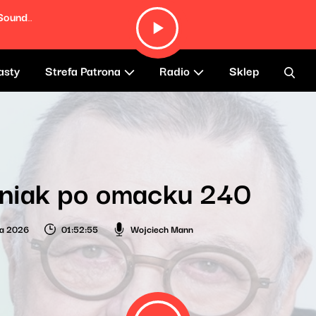
Somebody Desperate (From ''Cyrano'' Soundtrack)
asty
Strefa Patrona
Radio
Sklep
niak po omacku 240
ia 2026
01:52:55
Wojciech Mann