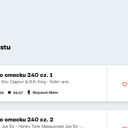
stu
o omacku 240 cz. 1
: Eric Clapton & B.B. King - Rollin' and...
Wojciech Mann
026
56:37
o omacku 240 cz. 2
i: Joe Ely - Honky Tonk Masquerade Joe Ely -...