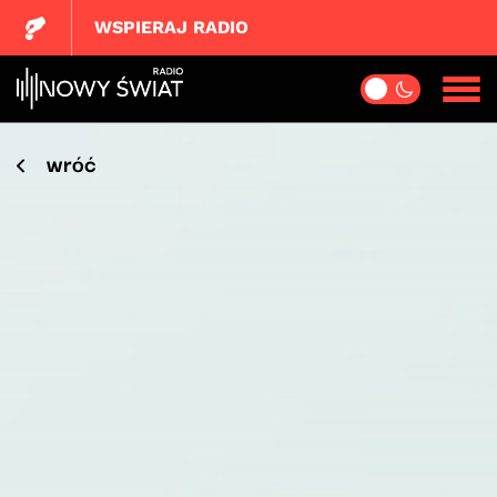
WSPIERAJ RADIO
wróć