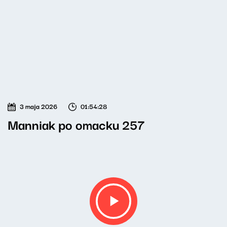
3 maja 2026
01:54:28
Manniak po omacku 257