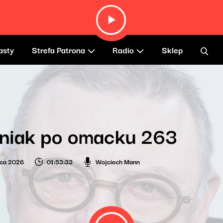
asty
Strefa Patrona
Radio
Sklep
niak po omacku 263
wca 2026
01:53:33
Wojciech Mann