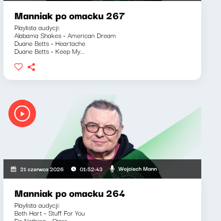
Manniak po omacku 267
Playlista audycji:
Alabama Shakes - American Dream
Duane Betts - Heartache
Duane Betts - Keep My...
Wojciech Mann
21 czerwca 2026
01:52:43
Manniak po omacku 264
Playlista audycji:
Beth Hart - Stuff For You
Do Nothing - Stars