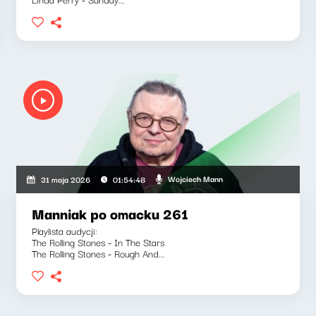
Wojciech Mann
31 maja 2026
01:54:48
Manniak po omacku 261
Playlista audycji:
The Rolling Stones - In The Stars
The Rolling Stones - Rough And...