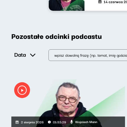
14 czerwca 2
Pozostałe odcinki podcastu
Data
Wojciech Mann
2 sierpnia 2026
01:53:29