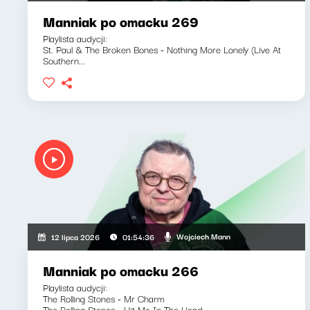
Manniak po omacku 269
Playlista audycji:
St. Paul & The Broken Bones - Nothing More Lonely (Live At
Southern...
Wojciech Mann
12 lipca 2026
01:54:36
Manniak po omacku 266
Playlista audycji:
The Rolling Stones - Mr Charm
The Rolling Stones - Hit Me In The Head