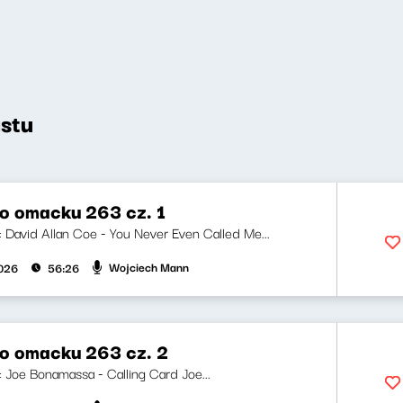
stu
o omacku 263 cz. 1
i: David Allan Coe - You Never Even Called Me...
Wojciech Mann
026
56:26
o omacku 263 cz. 2
i: Joe Bonamassa - Calling Card Joe...