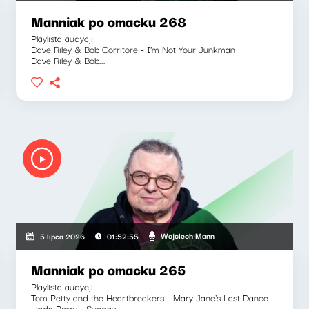
Manniak po omacku 268
Playlista audycji:
Dave Riley & Bob Corritore - I'm Not Your Junkman
Dave Riley & Bob...
Wojciech Mann
5 lipca 2026
01:52:55
Manniak po omacku 265
Playlista audycji:
Tom Petty and the Heartbreakers - Mary Jane's Last Dance
Linda Perry - Sunday...