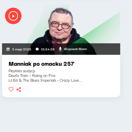
Wojciech Mann
3 maja 2026
01:54:28
Manniak po omacku 257
Playlista audycji:
Devil's Train - Rising on Fire
Lil Ed & The Blues Imperials - Crazy Love...