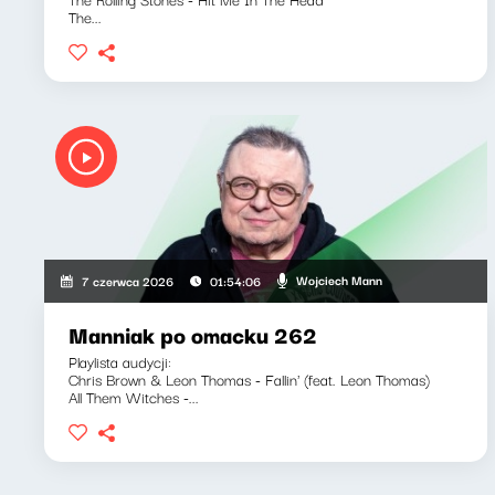
The...
Wojciech Mann
7 czerwca 2026
01:54:06
Manniak po omacku 262
Playlista audycji:
Chris Brown & Leon Thomas - Fallin' (feat. Leon Thomas)
All Them Witches -...