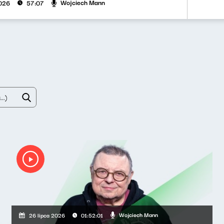
Wojciech Mann
026
57:07
Wojciech Mann
26 lipca 2026
01:52:01