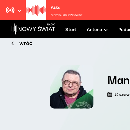
Aśka
Marcin Januszkiewicz
Start
Antena
Podc
wróć
Man
14 czer