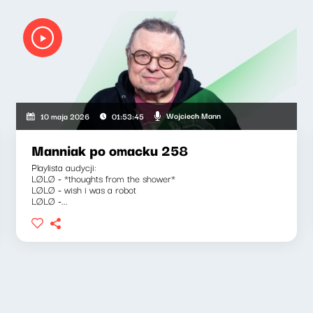
Wojciech Mann
10 maja 2026
01:53:45
Manniak po omacku 258
Playlista audycji:
LØLØ - *thoughts from the shower*
LØLØ - wish i was a robot
LØLØ -...