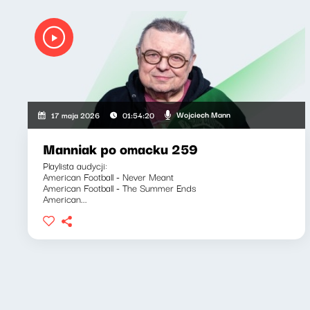
Wojciech Mann
17 maja 2026
01:54:20
Manniak po omacku 259
Playlista audycji:
American Football - Never Meant
American Football - The Summer Ends
American...