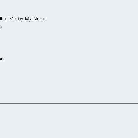
alled Me by My Name
s
on