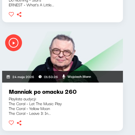
ERNEST - What’s A Little...
Wojciech Mann
24 maja 2026
01:53:26
Manniak po omacku 260
Playlista audycji:
The Coral - Let The Music Play
The Coral - Yellow Moon
The Coral - Leave It In...