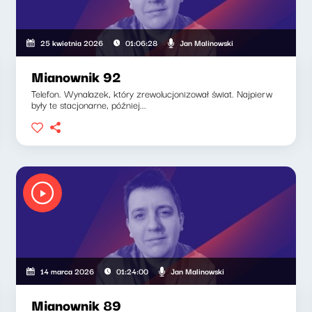
Jan Malinowski
25 kwietnia 2026
01:06:28
Mianownik 92
Telefon. Wynalazek, który zrewolucjonizował świat. Najpierw
były te stacjonarne, później...
Jan Malinowski
14 marca 2026
01:24:00
Mianownik 89