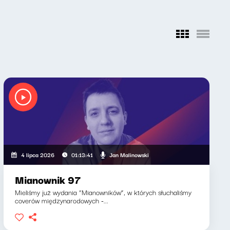
Jan Malinowski
4 lipca 2026
01:13:41
Mianownik 97
Mieliśmy już wydania “Mianowników”, w których słuchaliśmy
coverów międzynarodowych -...