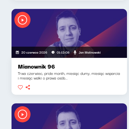
Jan Malinowski
20 czerwca 2026
01:13:08
Mianownik 96
Trwa czerwiec, pride month, miesiąc dumy, miesiąc wsparcia
i miesiąc walki o prawa osób...