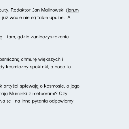
uty. Redaktor Jan Malinowski (
jan.m
już wcale nie są takie upalne. A
 - tam, gdzie zanieczyszczenie
 kosmiczną chmurę większych i
dy kosmiczny spektakl, a noce te
artyści śpiewają o kosmosie, o jego
 mają Muminki z meteorami? Czy
Na te i na inne pytania odpowiemy