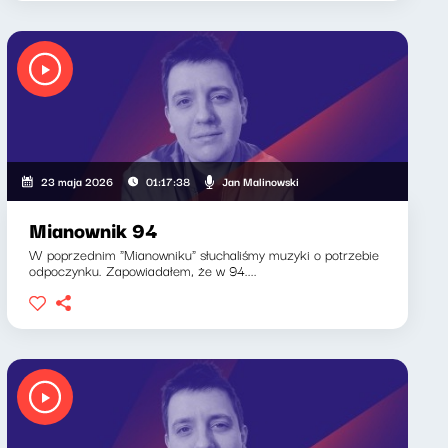
Jan Malinowski
23 maja 2026
01:17:38
Mianownik 94
W poprzednim "Mianowniku" słuchaliśmy muzyki o potrzebie
odpoczynku. Zapowiadałem, że w 94....