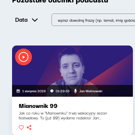
Data
Jan Malinowski
1 sierpnia 2026
01:29:35
Mianownik 99
Jak co roku w "Mianowniku" trwa wakacyjny sezon
festiwalowy. To (już 99!) wydanie redaktor Jan...