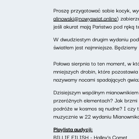
Proszę przygotować sobie kocyk, wyg
alinowski@nowyswiat.online
) zabierz
jeśli akurat mają Państwo pod ręką t
W dwudziestym drugim wydaniu podca
światłem jest najmniejsze. Będziemy
Połowa sierpnia to ten moment, w kt
mniejszych drobin, które pozostawia
nazywamy nocami spadających gwia
Dzisiejszym wspólnym mianownikiem 
przeróżnych elementach? Jak brzmi 
podróże w kosmos są nudne? I czy to
muzycznie w 22 wydaniu Mianownika
Playlista audycji:
BILLIE EILISH - Halley’s Comet