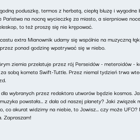
odną poduszkę, termos z herbatą, ciepłą bluzę i wygodne b
e Państwa na nocną wycieczkę za miasto, a sierpniowe noce 
eleskop, to też proszę się nie krępować.
stu extra Mianownik udamy się wspólnie na muzyczną łąkę
 przez ponad godzinę wpatrywać się w niebo.
órym ziemia przelatuje przez rój Perseidów - meteroidów -
 za sobą kometa Swift-Tuttle. Przez niemal tydzień trwa wte
zd.
dla wybranych przez redaktora utworów będzie kosmos. Jak 
muzyka powstała... z dala od naszej planety? Jaki związek
, co akurat widzimy na niebie, to Jowisz... czy może UFO? 
. Zapraszam!