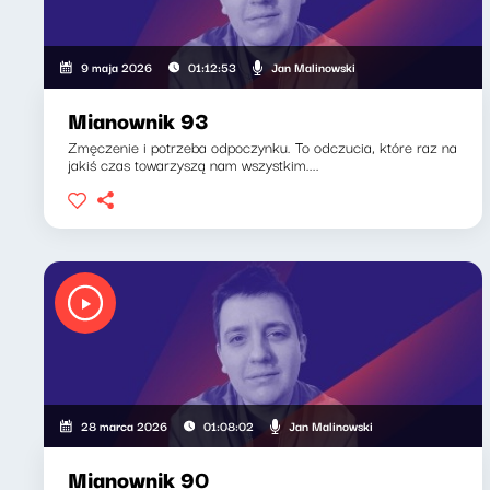
Jan Malinowski
9 maja 2026
01:12:53
Mianownik 93
Zmęczenie i potrzeba odpoczynku. To odczucia, które raz na
jakiś czas towarzyszą nam wszystkim....
Jan Malinowski
28 marca 2026
01:08:02
Mianownik 90