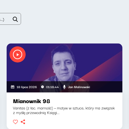
Jan Malinowski
18 lipca 2026
01:18:44
Mianownik 98
Vanitas (z łac. marność) – motyw w sztuce, który ma związek
z myślą przewodnią Księgi...