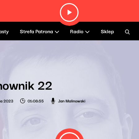
asty
Strefa Patrona
Radio
Sklep
nownik 22
nia 2023
01:08:55
Jan Malinowski