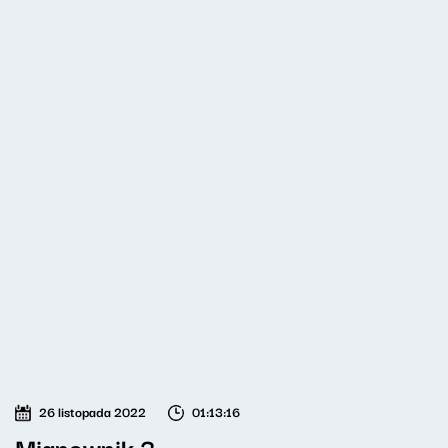
26 listopada 2022
01:13:16
Mianownik 3