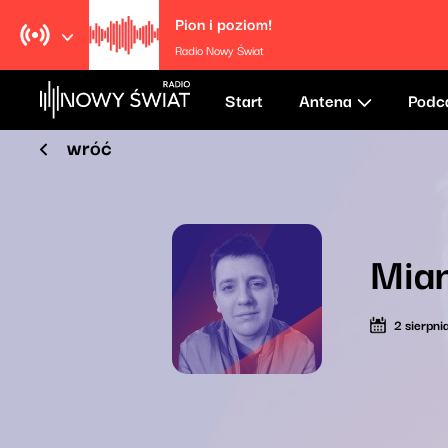
Pion i poziom!
Radio Nowy Świat
Start
Antena
Podc
wróć
Mia
2 sierpn