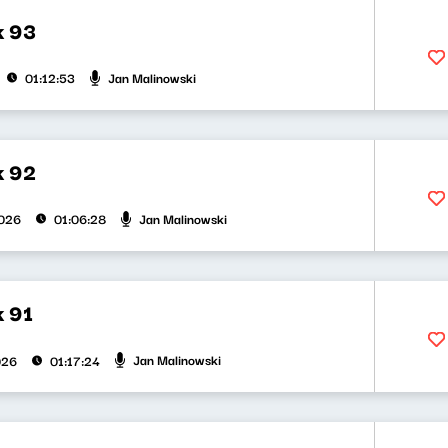
k 93
Jan Malinowski
01:12:53
k 92
Jan Malinowski
2026
01:06:28
 91
Jan Malinowski
026
01:17:24