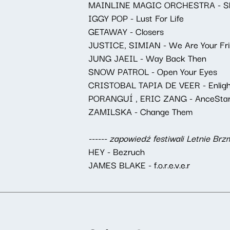
MAINLINE MAGIC ORCHESTRA - Ska
IGGY POP - Lust For Life
GETAWAY - Closers
JUSTICE, SIMIAN - We Are Your Fr
JUNG JAEIL - Way Back Then
SNOW PATROL - Open Your Eyes
CRISTOBAL TAPIA DE VEER - Enlig
PORANGUÍ , ERIC ZANG - AnceSta
ZAMILSKA - Change Them
------ zapowiedź festiwali Letnie Brzm
HEY - Bezruch
JAMES BLAKE - f.o.r.e.v.e.r