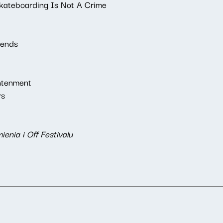
teboarding Is Not A Crime
iends
htenment
rs
ienia i Off Festivalu