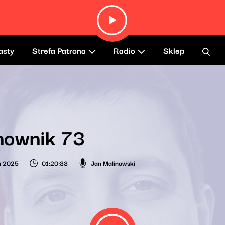
asty
Strefa Patrona
Radio
Sklep
nownik 73
ia 2025
01:20:33
Jan Malinowski