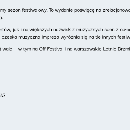
my sezon festiwalowy. To wydanie poświęcę na zrelacjonow
va.
tów, jak i największych nazwisk z muzycznych scen z całeg
 czeska muzyczna impreza wyróżnia się na tle innych festiw
iwale - w tym na Off Festival i na warszawskie Letnie Brzmi
025