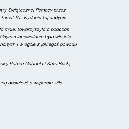
estry Świątecznej Pomocy przez
a temat 87. wydania tej audycji.
ła mnie, towarzyszyła a podczas
pólnym mianownikiem było właśnie
chanych i w ogóle z jakiegoś powodu
nkę Petera Gabriela i Kate Bush,
ną opowieść o wsparciu, sile