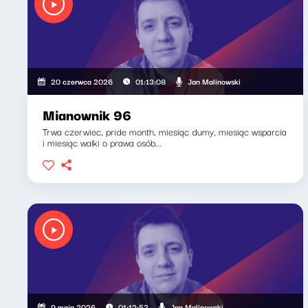
Jan Malinowski
20 czerwca 2026
01:13:08
Mianownik 96
Trwa czerwiec, pride month, miesiąc dumy, miesiąc wsparcia
i miesiąc walki o prawa osób...
Jan Malinowski
9 maja 2026
01:12:53