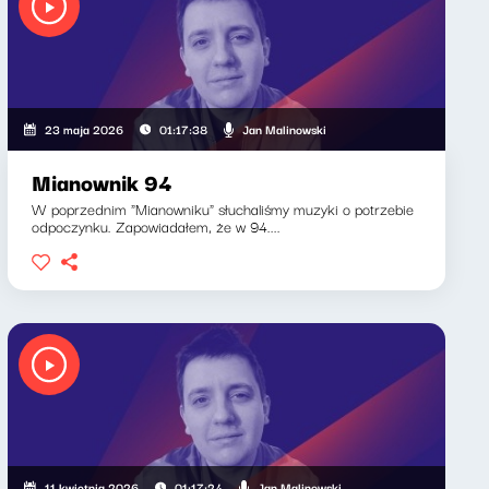
Jan Malinowski
23 maja 2026
01:17:38
Mianownik 94
W poprzednim "Mianowniku" słuchaliśmy muzyki o potrzebie
odpoczynku. Zapowiadałem, że w 94....
Jan Malinowski
11 kwietnia 2026
01:17:24