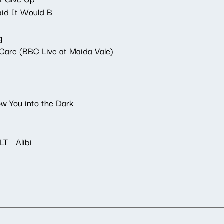
id It Would B
g
re (BBC Live at Maida Vale)
d
w You into the Dark
 - Alibi