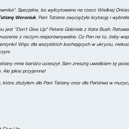
wnika". Specjalne, bo wylicytowane na rzecz Wielkiej Orki
Tatianę Woroniuk
. Pani Tatiana zwyciężyła licytację i wybrał
u jest "Don't Give Up" Petera Gabriela z Kate Bush. Ratowa
zruszenie z niczym nieporównywalne. Co Pan na to, żeby ws
lentynki! Więc dla wszystkich kochających w ukryciu, nieko
czyni.
tiany mnie bardzo ucieszył. Sam zresztą uwielbiam tę piose
 Ale jakie przyjemne!
, które złożyłem dla Pani Tatiany oraz dla Państwa w muzycz
t Give Up