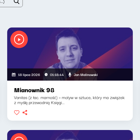
Jan Malinowski
18 lipca 2026
01:18:44
Mianownik 98
Vanitas (z łac. marność) – motyw w sztuce, który ma związek
z myślą przewodnią Księgi...