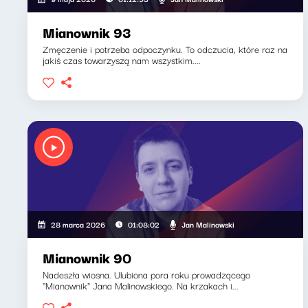
Mianownik 93
Zmęczenie i potrzeba odpoczynku. To odczucia, które raz na
jakiś czas towarzyszą nam wszystkim....
Jan Malinowski
28 marca 2026
01:08:02
Mianownik 90
Nadeszła wiosna. Ulubiona pora roku prowadzącego
"Mianownik" Jana Malinowskiego. Na krzakach i...