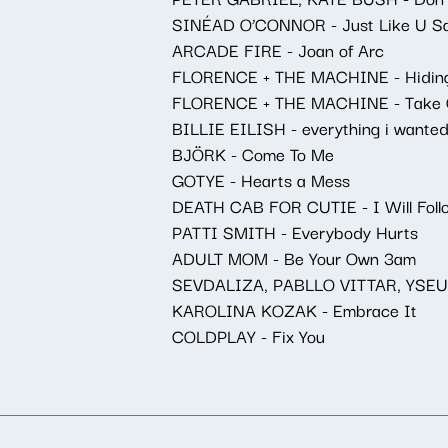
SINÉAD O’CONNOR - Just Like U Sa
ARCADE FIRE - Joan of Arc
FLORENCE + THE MACHINE - Hidin
FLORENCE + THE MACHINE - Take Ca
BILLIE EILISH - everything i wante
BJÖRK - Come To Me
GOTYE - Hearts a Mess
DEATH CAB FOR CUTIE - I Will Follo
PATTI SMITH - Everybody Hurts
ADULT MOM - Be Your Own 3am
SEVDALIZA, PABLLO VITTAR, YSEULT
KAROLINA KOZAK - Embrace It
COLDPLAY - Fix You