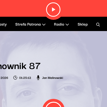
asty
Strefa Patrona
Radio
Sklep
nownik 87
o 2026
01:25:13
Jan Malinowski