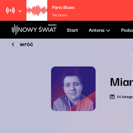
Paris Blues
The Doors
Start
Antena
Podc
wróć
Mia
14 luteg