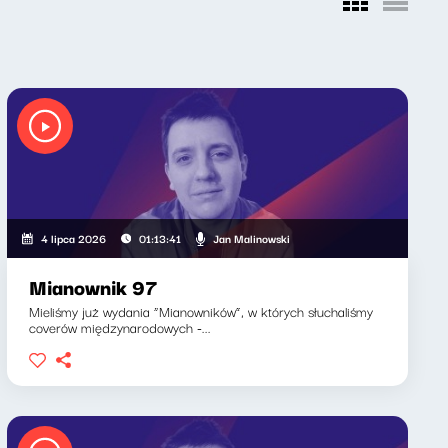
Jan Malinowski
4 lipca 2026
01:13:41
Mianownik 97
Mieliśmy już wydania “Mianowników”, w których słuchaliśmy
coverów międzynarodowych -...