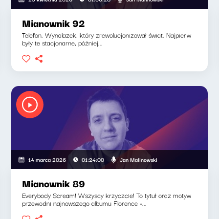
Mianownik 92
Telefon. Wynalazek, który zrewolucjonizował świat. Najpierw
były te stacjonarne, później...
Jan Malinowski
14 marca 2026
01:24:00
Mianownik 89
Everybody Scream! Wszyscy krzyczcie! To tytuł oraz motyw
przewodni najnowszego albumu Florence +...