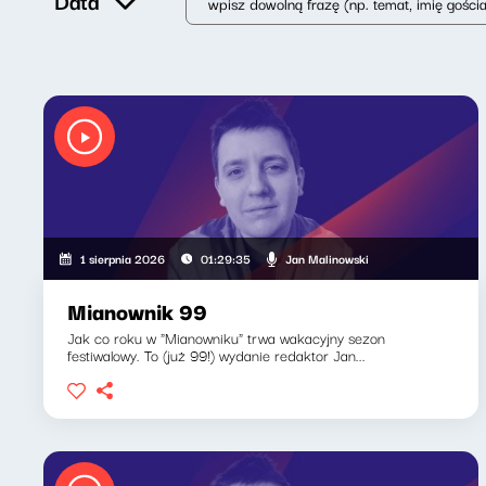
Data
Jan Malinowski
1 sierpnia 2026
01:29:35
Mianownik 99
Jak co roku w "Mianowniku" trwa wakacyjny sezon
festiwalowy. To (już 99!) wydanie redaktor Jan...