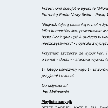
Przed nami specjalne wydanie "Miano
Patronkę Radia Nowy Świat - Panią
"Najważniejszą piosenką w moim życi
kilku koncertów live, powodowała w
hasło Don't give up? A audycja w wa
nieszczęśliwych." - napisała zwycięż
Przyznam szczerze, że wybór Pani Ta
a temat - dodam - stanowił wyzwanie.
14 lutego usłyszymy więc 14 utworów
przyjaźni i miłości.
Do usłyszenia!
Jan Malinowski
Playlista audycji:
PETER GABRIEL, KATE BUSH - Don’