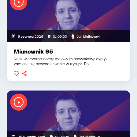
Jan Malinowski
6 czerwca 2026
01:09:00
Mianownik 95
Nasz wieczorno-nocny majowy mianownikowy dyptyk
zamienił się niespodziewanie w tryptyk. Po...
Jan Malinowski
25 kwietnia 2026
01:06:28