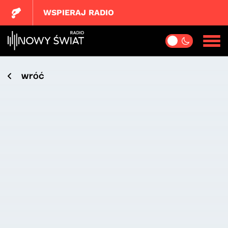
WSPIERAJ RADIO
wróć