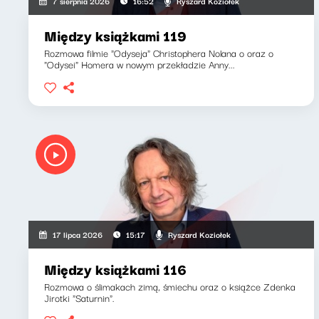
Ryszard Koziołek
7 sierpnia 2026
16:52
Między książkami 119
Rozmowa filmie "Odyseja" Christophera Nolana o oraz o
"Odysei" Homera w nowym przekładzie Anny...
Ryszard Koziołek
17 lipca 2026
15:17
Między książkami 116
Rozmowa o ślimakach zimą, śmiechu oraz o książce Zdenka
Jirotki "Saturnin".