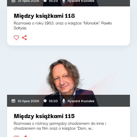
Ryszard Koziołek
31 lipca 2026
16:29
Między książkami 118
Rozmowa o roku 1963. oraz o książce "Monolok" Pawła
Sołtysa.
Ryszard Koziołek
10 lipca 2026
16:33
Między książkami 115
Rozmowa o różnicy pomiędzy chodzeniem do kina i
chodzeniem na film oraz o książce "Dom, w...