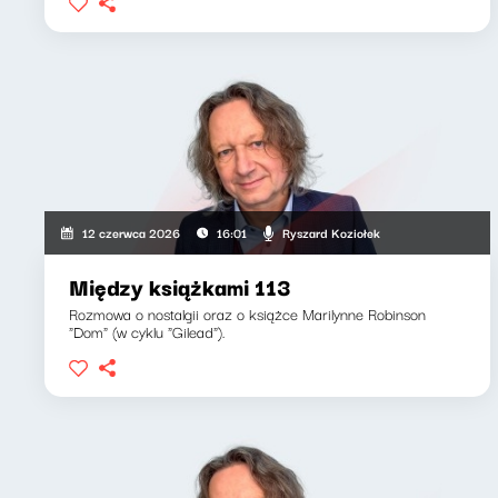
Ryszard Koziołek
12 czerwca 2026
16:01
Między książkami 113
Rozmowa o nostalgii oraz o książce Marilynne Robinson
"Dom" (w cyklu "Gilead").