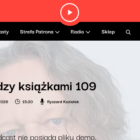
asty
Strefa Patrona
Radio
Sklep
zy książkami 109
2026
15:20
Ryszard Koziołek
cast nie posiada pliku demo.