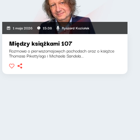
Ryszard Koziołek
1 maja 2026
15:38
Między książkami 107
Rozmowa o pierwszomajowych pochodach oraz o książce
Thomasa Piketty'ego i Michaela Sandela...