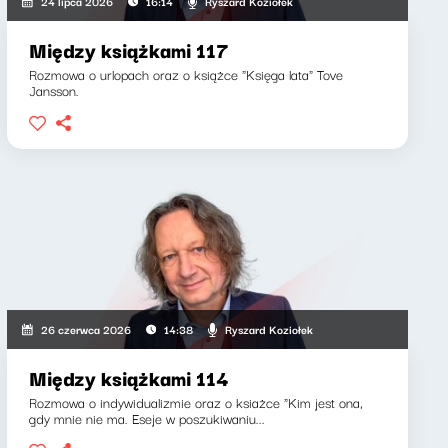
Ryszard Koziołek
24 lipca 2026
16:14
Między książkami 117
Rozmowa o urlopach oraz o książce "Księga lata" Tove
Jansson.
Ryszard Koziołek
26 czerwca 2026
14:38
Między książkami 114
Rozmowa o indywidualizmie oraz o ksiażce "Kim jest ona,
gdy mnie nie ma. Eseje w poszukiwaniu...