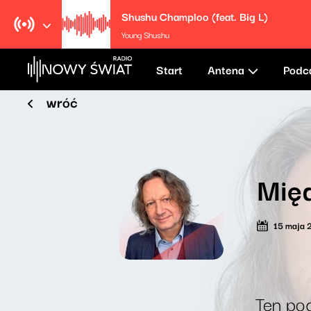
Shushu Champloo (feat. Big L)
Young Shushu
Start
Antena
Podc
wróć
Międ
15 maja 
Ten pod