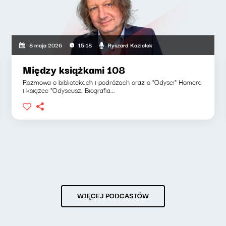
Ryszard Koziołek
8 maja 2026
15:18
Między książkami 108
Rozmowa o bibliotekach i podróżach oraz o "Odysei" Homera
i książce "Odyseusz. Biografia...
WIĘCEJ PODCASTÓW