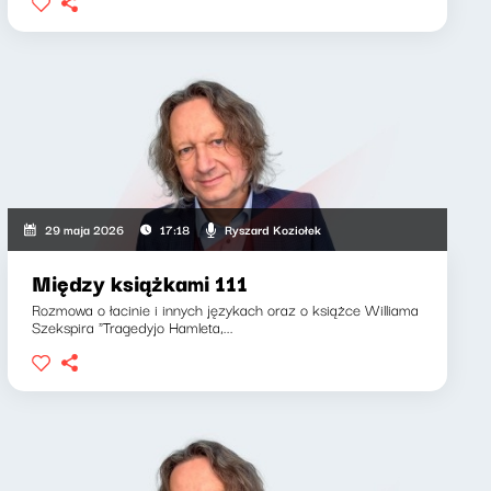
Ryszard Koziołek
29 maja 2026
17:18
Między książkami 111
Rozmowa o łacinie i innych językach oraz o książce Williama
Szekspira "Tragedyjo Hamleta,...