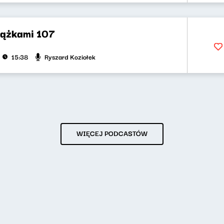
iążkami 107
Ryszard Koziołek
15:38
WIĘCEJ PODCASTÓW