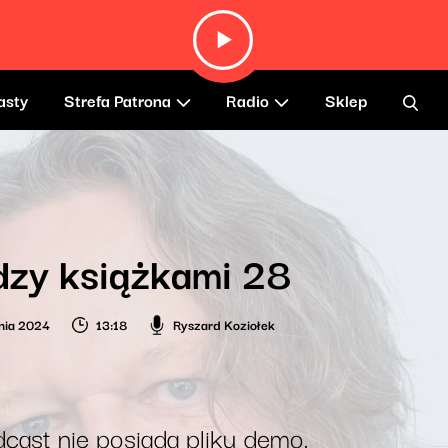
asty
Strefa Patrona
Radio
Sklep
zy książkami 28
nia 2024
13:18
Ryszard Koziołek
cast nie posiada pliku demo.