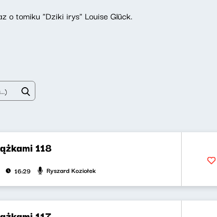
 o tomiku "Dziki irys" Louise Glück.
iążkami 118
Ryszard Koziołek
16:29
iążkami 117