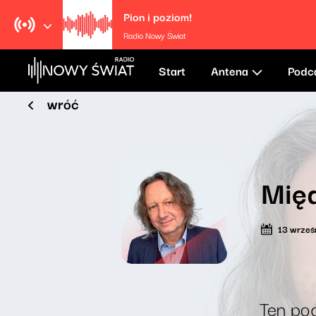
Pion i poziom!
Radio Nowy Świat
Start
Antena
Podc
wróć
Międ
13 wrześ
Ten pod