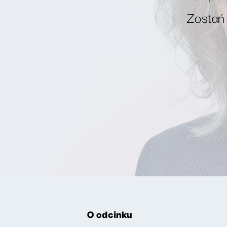
Zostań
O odcinku