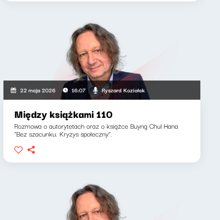
Ryszard Koziołek
22 maja 2026
16:07
Między książkami 110
Rozmowa o autorytetach oraz o książce Buyng Chul Hana
"Bez szacunku. Kryzys społeczny".