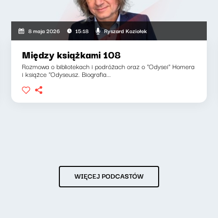
Ryszard Koziołek
8 maja 2026
15:18
Między książkami 108
Rozmowa o bibliotekach i podróżach oraz o "Odysei" Homera
i książce "Odyseusz. Biografia...
WIĘCEJ PODCASTÓW