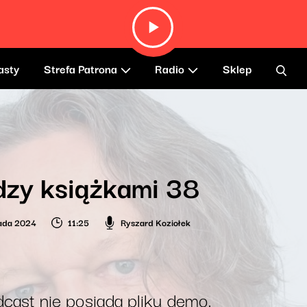
asty
Strefa Patrona
Radio
Sklep
zy książkami 38
pada 2024
11:25
Ryszard Koziołek
cast nie posiada pliku demo.