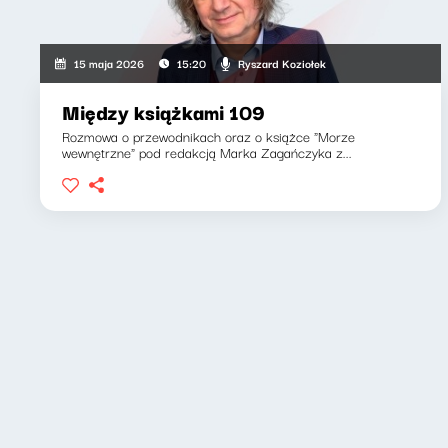
Ryszard Koziołek
15 maja 2026
15:20
Między książkami 109
Rozmowa o przewodnikach oraz o książce "Morze
wewnętrzne" pod redakcją Marka Zagańczyka z...