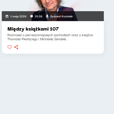
Ryszard Koziołek
1 maja 2026
15:38
Między książkami 107
Rozmowa o pierwszomajowych pochodach oraz o książce
Thomasa Piketty'ego i Michaela Sandela...