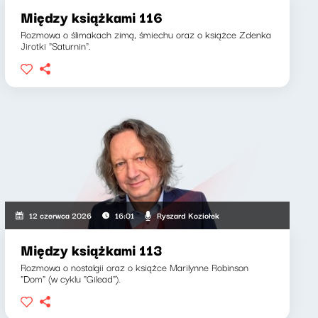
Między książkami 116
Rozmowa o ślimakach zimą, śmiechu oraz o książce Zdenka
Jirotki "Saturnin".
Ryszard Koziołek
12 czerwca 2026
16:01
Między książkami 113
Rozmowa o nostalgii oraz o książce Marilynne Robinson
"Dom" (w cyklu "Gilead").