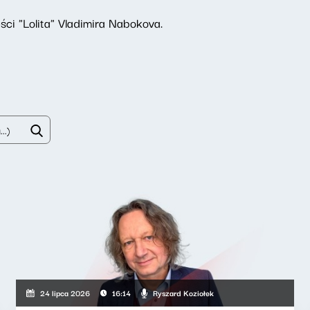
i "Lolita" Vladimira Nabokova.
Ryszard Koziołek
24 lipca 2026
16:14