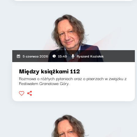
Ryszard Koziołek
5 czerwca 2026
15:49
Między książkami 112
Rozmowa o różńych pytaniach oraz o pisarzach w związku z
Festiwalem Granatowe Góry.