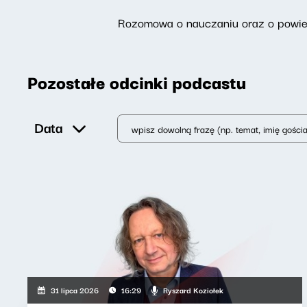
Rozomowa o nauczaniu oraz o powieśc
Pozostałe odcinki podcastu
Data
Ryszard Koziołek
31 lipca 2026
16:29