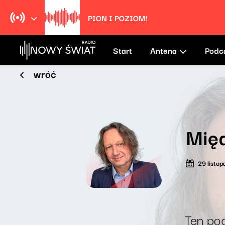
PION I POZIOM!
Start
Antena
Podc
wróć
Międ
29 listo
Ten pod