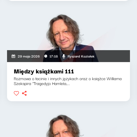
Ryszard Koziołek
29 maja 2026
17:18
Między książkami 111
Rozmowa o łacinie i innych językach oraz o książce Williama
Szekspira "Tragedyjo Hamleta,...