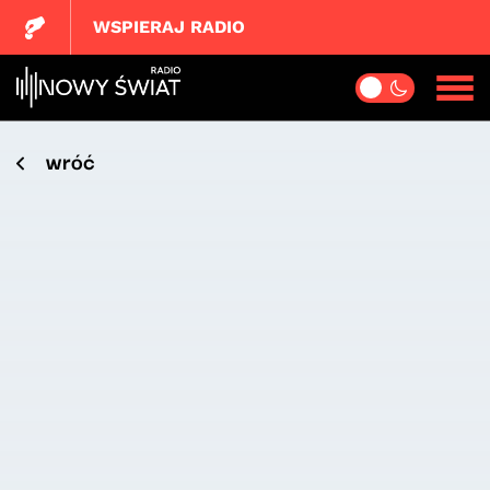
WSPIERAJ RADIO
wróć