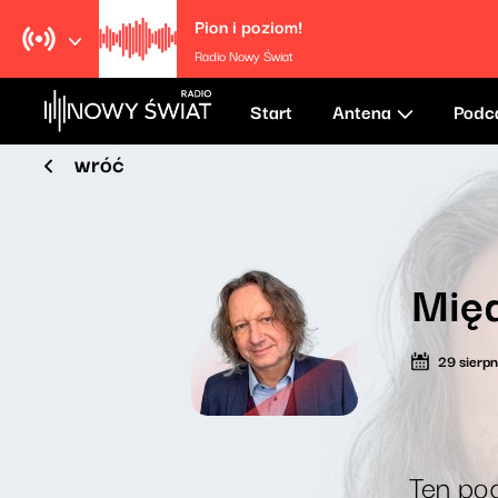
Pion i poziom!
Radio Nowy Świat
Start
Antena
Podc
wróć
Międ
29 sierp
Ten pod