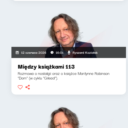
Ryszard Koziołek
12 czerwca 2026
16:01
Między książkami 113
Rozmowa o nostalgii oraz o książce Marilynne Robinson
"Dom" (w cyklu "Gilead").