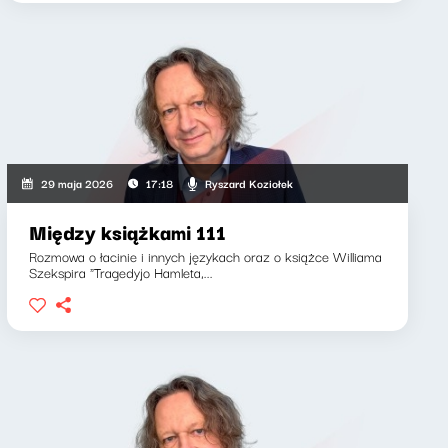
Ryszard Koziołek
29 maja 2026
17:18
Między książkami 111
Rozmowa o łacinie i innych językach oraz o książce Williama
Szekspira "Tragedyjo Hamleta,...