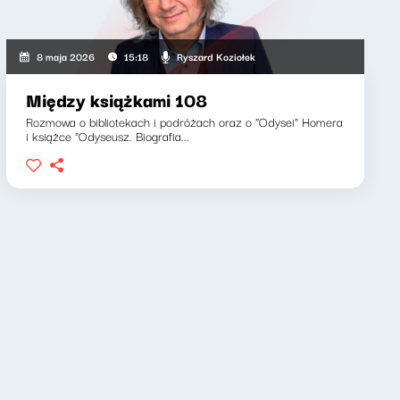
Ryszard Koziołek
8 maja 2026
15:18
Między książkami 108
Rozmowa o bibliotekach i podróżach oraz o "Odysei" Homera
i książce "Odyseusz. Biografia...