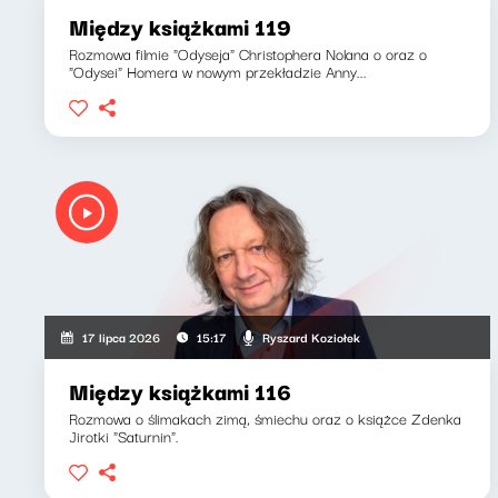
Między książkami 119
Rozmowa filmie "Odyseja" Christophera Nolana o oraz o
"Odysei" Homera w nowym przekładzie Anny...
Ryszard Koziołek
17 lipca 2026
15:17
Między książkami 116
Rozmowa o ślimakach zimą, śmiechu oraz o książce Zdenka
Jirotki "Saturnin".