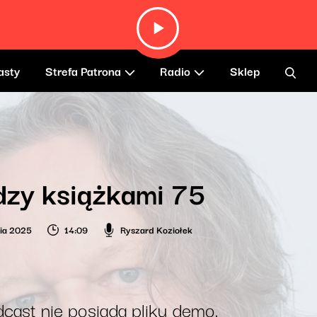
asty
Strefa Patrona
Radio
Sklep
zy książkami 75
nia 2025
14:09
Ryszard Koziołek
cast nie posiada pliku demo.