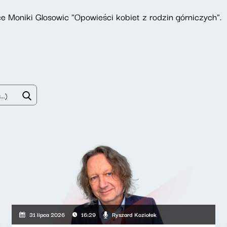
e Moniki Glosowic "Opowieści kobiet z rodzin górniczych".
Ryszard Koziołek
31 lipca 2026
16:29