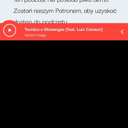
Zostań naszym Patronem, aby uzyskać
dostęp do podcastu.
Tecidos e Missangas (feat. Luiz Caracol)
Sandra Fidalgo
O odcinku
Rozmowa o domowym Tarzanie oraz o książce
"Rzeźbię w słowach. Pisma o życiu i książkach" Ursuli
K. Le Guin.