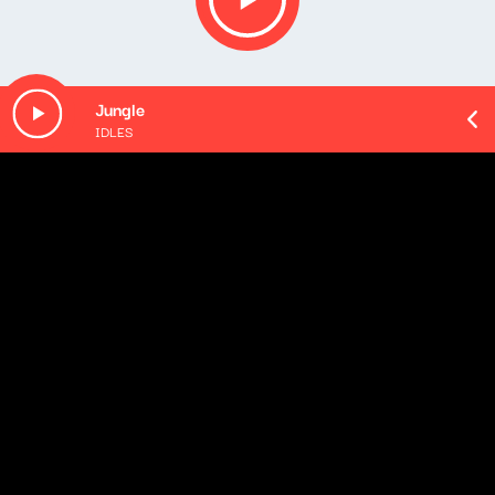
Jungle
IDLES
O odcinku
W dzisiejszym wydaniu "Mięty do popkultury":