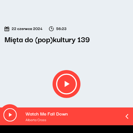
22 czerwca 2024
56:23
Mięta do (pop)kultury 139
Watch Me Fall Down
Alberta Cross