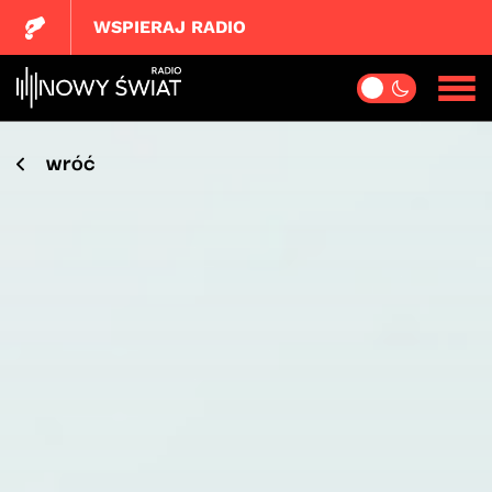
WSPIERAJ RADIO
wróć