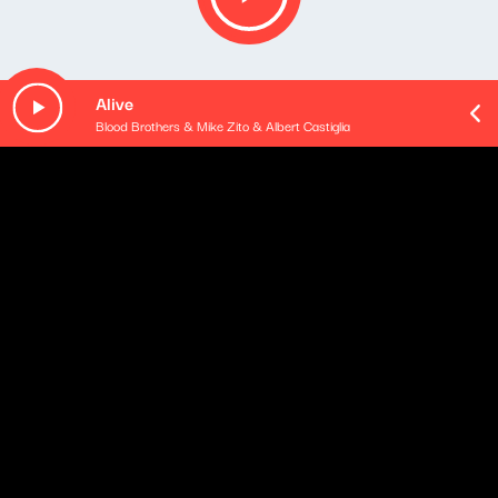
Alive
Blood Brothers & Mike Zito & Albert Castiglia
O odcinku
W magazynie:
„Rybie oko”. O swojej najnowszej powieści Dominika
Słowik.
29. Festiwal Szekspirowski w Gdańsku w cyklu poleceń