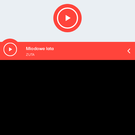
Miodowe lata
ZUTA
Opis podcastu
Co tydzień Kasia zabierze Państwa w świat kultury i
popkultury. Razem pójdziecie do teatrów, kin i czytelni,