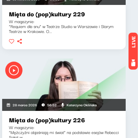
Mięta do (pop)kultury 229
W magazynie:
“Requiem dla snu” w Teatrze Studio w Warszawie i Starym
Teatrze w Krakowie. O...
LIVE
Katarzyna Oklińska
28 marca 2026
56:52
Mięta do (pop)kultury 226
W magazynie:
“Mężczyźni objaśniają mi świat” na podstawie esejów Rebecci
Solnit w...