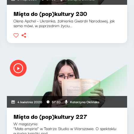
Mięta do (pop)kultury 230
Olena Apchel - Ukrainka, żołnierka Gwardii Narodowej, jak
sama mówi, w poprzednim życiu...
Katarzyna Oklińska
4 kwietnia 2026
57:10
Mięta do (pop)kultury 227
W magazynie:
“Mała empiria” w Teatrze Studio w Warszawie. O spektaklu:
autorka książki pod...