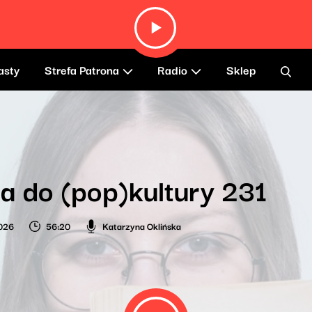
asty
Strefa Patrona
Radio
Sklep
a do (pop)kultury 231
026
56:20
Katarzyna Oklińska