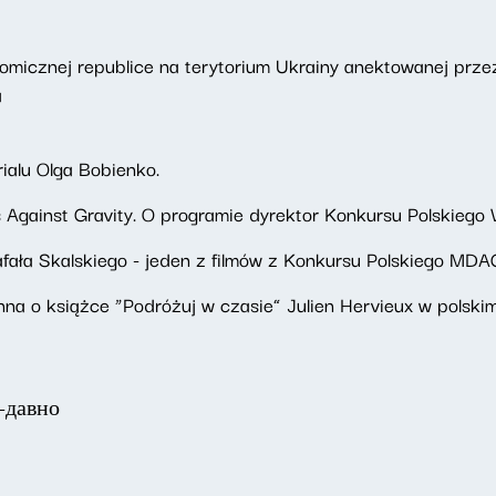
nomicznej republice na terytorium Ukrainy anektowanej przez
a
rialu Olga Bobienko.
s Against Gravity. O programie dyrektor Konkursu Polskiego
afała Skalskiego - jeden z filmów z Konkursu Polskiego MDA
anna o książce “Podróżuj w czasie” Julien Hervieux w polsk
о-давно