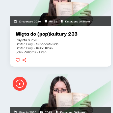
Katarzyna Oklińska
13 czerwca 2026
56:54
Mięta do (pop)kultury 235
Playlista audycji:
Baxter Dury - Schadenfreude
Baxter Dury - Kubla Khan
John Williams - listen…...
Katarzyna Oklińska
16 maja 2026
57:13