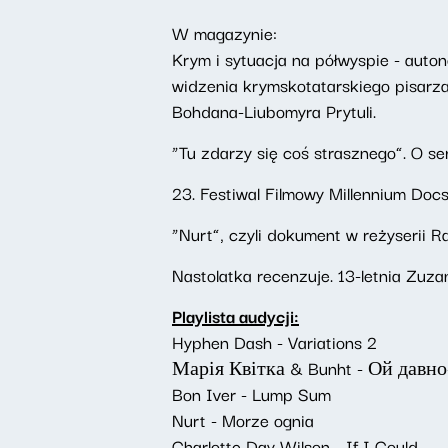
W magazynie:
Krym i sytuacja na półwyspie - auto
widzenia krymskotatarskiego pisarz
Bohdana-Liubomyra Prytuli.
“Tu zdarzy się coś strasznego”. O se
23. Festiwal Filmowy Millennium Doc
“Nurt”, czyli dokument w reżyserii R
Nastolatka recenzuje. 13-letnia Zuz
Playlista audycji:
Hyphen Dash - Variations 2
Марія Квітка & Bunht - Ой давн
Bon Iver - Lump Sum
Nurt - Morze ognia
Charlotte Day Wilson - If I Could