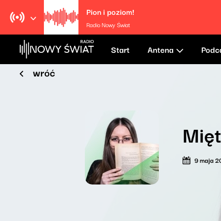
Pion i poziom!
Radio Nowy Świat
Start
Antena
Podc
wróć
Mięt
9 maja 2