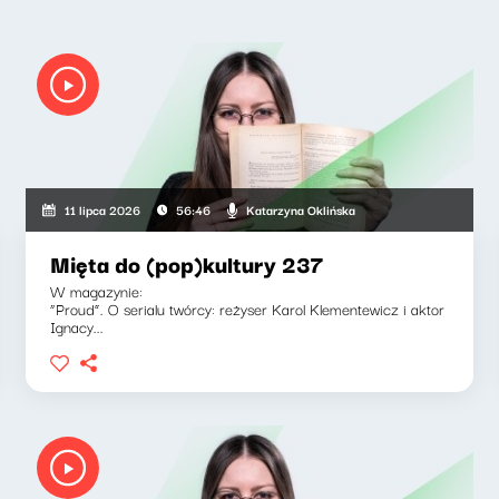
Katarzyna Oklińska
11 lipca 2026
56:46
Mięta do (pop)kultury 237
W magazynie:
“Proud”. O serialu twórcy: reżyser Karol Klementewicz i aktor
Ignacy...