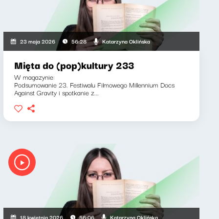
Katarzyna Oklińska
23 maja 2026
56:28
Mięta do (pop)kultury 233
W magazynie:
Podsumowanie 23. Festiwalu Filmowego Millennium Docs
Against Gravity i spotkanie z...
Katarzyna Oklińska
18 kwietnia 2026
56:06