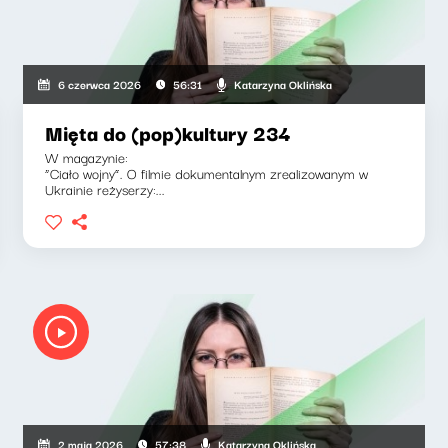
Katarzyna Oklińska
6 czerwca 2026
56:31
Mięta do (pop)kultury 234
W magazynie:
“Ciało wojny”. O filmie dokumentalnym zrealizowanym w
Ukrainie reżyserzy:...
Katarzyna Oklińska
2 maja 2026
57:38