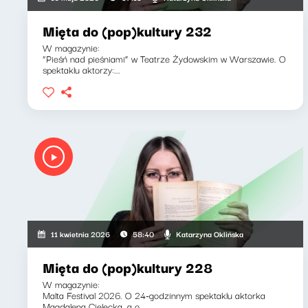
Mięta do (pop)kultury 232
W magazynie:
“Pieśń nad pieśniami” w Teatrze Żydowskim w Warszawie. O
spektaklu aktorzy:...
Katarzyna Oklińska
11 kwietnia 2026
58:40
Mięta do (pop)kultury 228
W magazynie:
Malta Festival 2026. O 24-godzinnym spektaklu aktorka
Magdalena Cielecka, a o...