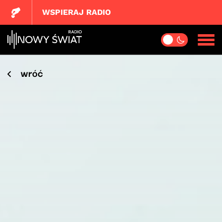
WSPIERAJ RADIO
wróć