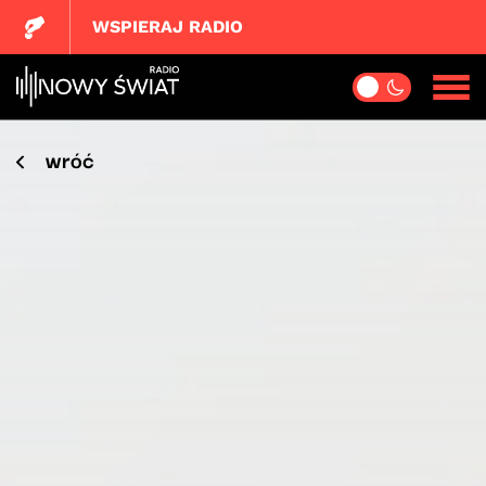
WSPIERAJ RADIO
wróć