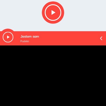
Jestem sam
Pudelsi
O odcinku
Playlista audycji:
VEEKO & Sofiane Pamart - AMISTAD
MargauxRZ - Allumette