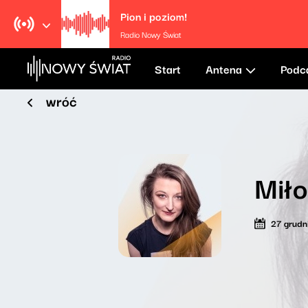
Pion i poziom!
Radio Nowy Świat
Start
Antena
Podc
wróć
Mił
27 grudn