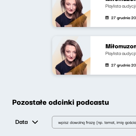
Playlista audycj
27 grudnia 2
Miłomuzom
Playlista audycj
27 grudnia 2
Pozostałe odcinki podcastu
Data