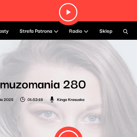
asty
Strefa Patrona
Radio
Sklep
omuzomania 280
ia 2025
01:53:18
Kinga Krasuska