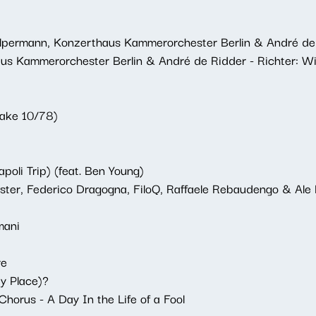
lpermann, Konzerthaus Kammerorchester Berlin & André de R
us Kammerorchester Berlin & André de Ridder - Richter: Wi
Take 10/78)
oli Trip) (feat. Ben Young)
ster, Federico Dragogna, FiloQ, Raffaele Rebaudengo & Ale
mani
re
y Place)?
horus - A Day In the Life of a Fool