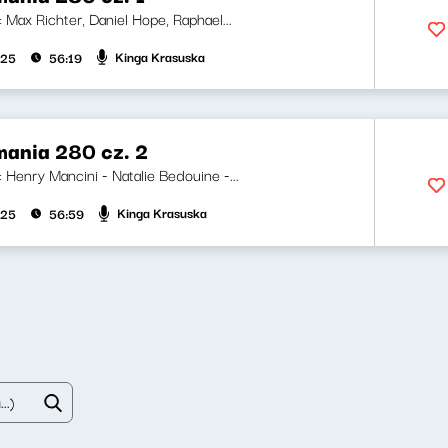
i: Max Richter, Daniel Hope, Raphael...
Kinga Krasuska
025
56:19
ania 280 cz. 2
i: Henry Mancini - Natalie Bedouine -...
Kinga Krasuska
025
56:59