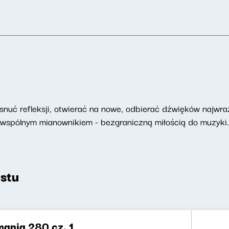
ę snuć refleksji, otwierać na nowe, odbierać dźwięków najwr
 wspólnym mianownikiem - bezgraniczną miłością do muzyki.
stu
ania 280 cz. 1