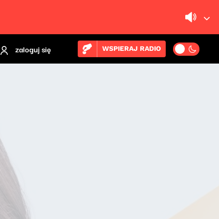
zaloguj się
WSPIERAJ RADIO