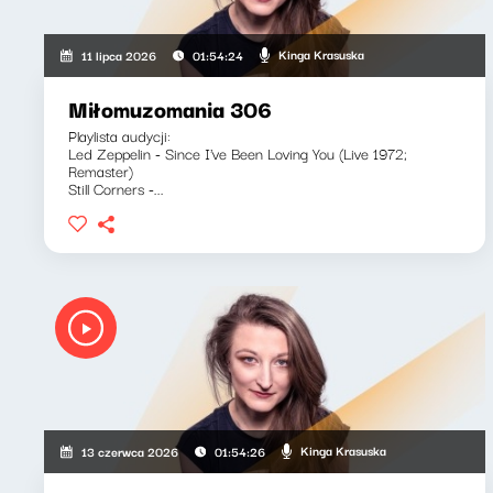
Kinga Krasuska
11 lipca 2026
01:54:24
Miłomuzomania 306
Playlista audycji:
Led Zeppelin - Since I've Been Loving You (Live 1972;
Remaster)
Still Corners -...
Kinga Krasuska
13 czerwca 2026
01:54:26