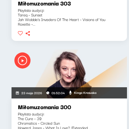
Miłomuzomania 303
Playlista audycji:
Tareq - Sunset
Jah Wobble's Invaders Of The Heart - Visions of You
Roxette -...
Kinga Krasuska
23 maja 2026
01:52:04
Miłomuzomania 300
Playlista audycji:
The Cure - 39
Chromatics - Circled Sun
Howard Jones - What Is Love? (Extended...