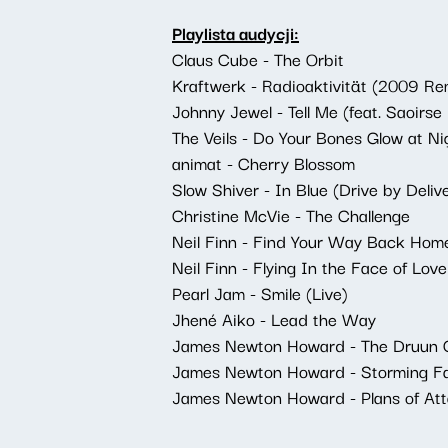
Playlista audycji:
Claus Cube - The Orbit
Kraftwerk - Radioaktivität (2009 Re
Johnny Jewel - Tell Me (feat. Saoirse
The Veils - Do Your Bones Glow at Ni
animat - Cherry Blossom
Slow Shiver - In Blue (Drive by Deliv
Christine McVie - The Challenge
Neil Finn - Find Your Way Back Home
Neil Finn - Flying In the Face of Love
Pearl Jam - Smile (Live)
Jhené Aiko - Lead the Way
James Newton Howard - The Druun C
James Newton Howard - Storming F
James Newton Howard - Plans of At