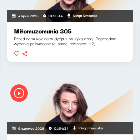
Kinga Krasuska
4 lipca 2026
01:53:44
Miłomuzomania 305
Przed nami kolejna audycja z muzyką drogi. Poprzednie
wydania poświęcone tej samej tematyce: 112,...
Kinga Krasuska
6 czerwca 2026
01:54:34