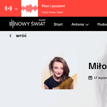
Pion i poziom!
Radio Nowy Świat
Start
Antena
Podc
wróć
Mił
17 stycz