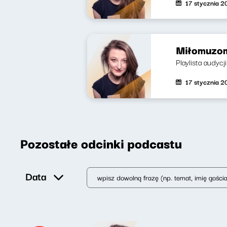
17 stycznia 
Miłomuzom
Playlista audycj
17 stycznia 
Pozostałe odcinki podcastu
Data