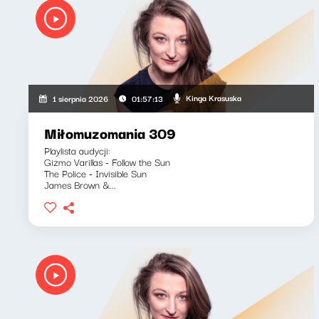
Kinga Krasuska
1 sierpnia 2026
01:57:13
Miłomuzomania 309
Playlista audycji:
Gizmo Varillas - Follow the Sun
The Police - Invisible Sun
James Brown &...