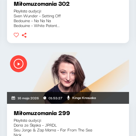
Miłomuzomania 302
Playlista audycji:
Sven Wunder - Setting Off
Bedouine - Na Na Na
Bedouine - White Patent...
Kinga Krasuska
16 maja 2026
01:53:27
Miłomuzomania 299
Playlista audycji:
Daria ze Śląska - JPRDL
Seu Jorge & Zap Mama - Far From The Sea
Nick...