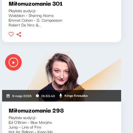
Miłomuzomania 301
Playlista audycji:
Waldskin - Sharing Atoms
Emmet Cohen - II. Compassion
Robert De Niro &...
Kinga Krasuska
9 maja 2026
01:53:43
Miłomuzomania 298
Playlista audycji:
Ed O'Brien - Blue Morpho
Junip - Line of Fire
Hot Air Balloon - Keep Me...