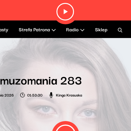
asty
Strefa Patrona
Radio
Sklep
omuzomania 283
nia 2026
01:53:30
Kinga Krasuska