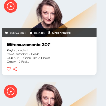
Kinga Krasuska
18 lipca 2026
01:51:08
Miłomuzomania 307
Playlista audycji:
Chloé Antoniotti - Dahlia
Club Kuru - Gone Like A Flower
Cream - I Feel...