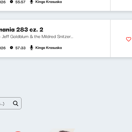
Kinga Krasuska
2026
55:57
ania 283 cz. 2
i: Jeff Goldblum & the Mildred Snitzer...
Kinga Krasuska
2026
57:33