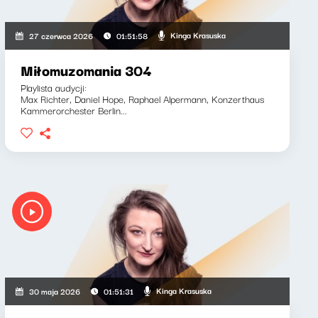
Kinga Krasuska
27 czerwca 2026
01:51:58
Miłomuzomania 304
Playlista audycji:
Max Richter, Daniel Hope, Raphael Alpermann, Konzerthaus
Kammerorchester Berlin...
Kinga Krasuska
30 maja 2026
01:51:31