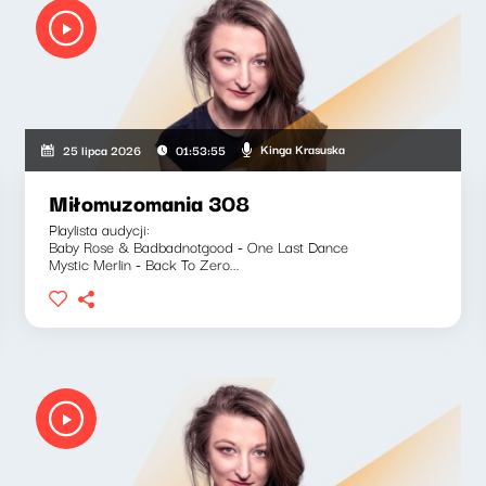
Kinga Krasuska
25 lipca 2026
01:53:55
Miłomuzomania 308
Playlista audycji:
Baby Rose & Badbadnotgood - One Last Dance
Mystic Merlin - Back To Zero...