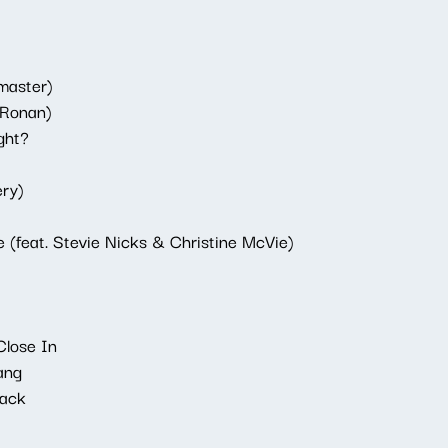
master)
 Ronan)
ght?
ery)
 (feat. Stevie Nicks & Christine McVie)
lose In
ang
tack