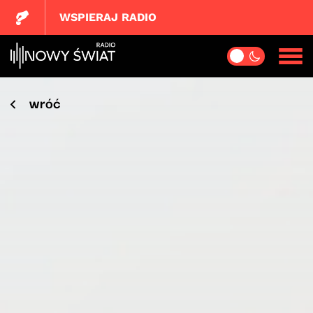
WSPIERAJ RADIO
wróć