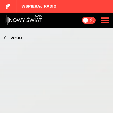
WSPIERAJ RADIO
wróć